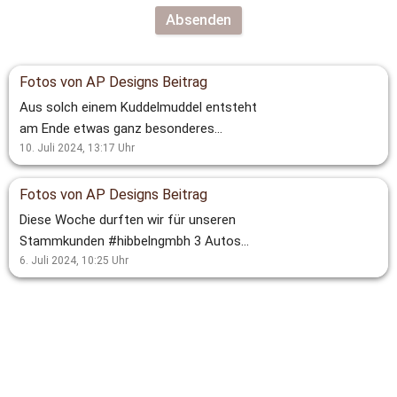
Absenden
Fotos von AP Designs Beitrag
Aus solch einem Kuddelmuddel entsteht
am Ende etwas ganz besonderes
#kuddelmuddel #dortmund #frohdolin
10. Juli 2024, 13:17
Uhr
#autofolierung #autobeschriftung
#werbung #ilovemyjob #werbetechnik
Fotos von AP Designs Beitrag
#digitaldruck #apdesign #bleibtgesund
Diese Woche durften wir für unseren
#mobicare #pflegedienst
Stammkunden #hibbelngmbh 3 Autos
beschriften. Vielen Dank für das erneute
6. Juli 2024, 10:25
Uhr
Vertrauen #apdesign #autofolierung
#carwrapping #digitaldruck #frohdolin
#werbetechnik #werbung #ilovemyjob
#dortmund #autobeschriftung #hibbeln