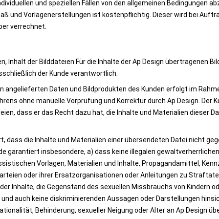
 individuellen und speziellen Fällen von den allgemeinen Bedingungen ab
ß und Vorlagenerstellungen ist kostenpflichtig. Dieser wird bei Auftra
er verrechnet.
n, Inhalt der Bilddateien Für die Inhalte der Ap Design übertragenen Bi
schließlich der Kunde verantwortlich.
on angelieferten Daten und Bildprodukten des Kunden erfolgt im Rahme
hrens ohne manuelle Vorprüfung und Korrektur durch Ap Design. Der Ku
en, dass er das Recht dazu hat, die Inhalte und Materialien dieser Dat
rt, dass die Inhalte und Materialien einer übersendeten Datei nicht ge
e garantiert insbesondere, a) dass keine illegalen gewaltverherrlichen
sistischen Vorlagen, Materialien und Inhalte, Propagandamittel, Kenn
rteien oder ihrer Ersatzorganisationen oder Anleitungen zu Straftate
oder Inhalte, die Gegenstand des sexuellen Missbrauchs von Kindern ode
und auch keine diskriminierenden Aussagen oder Darstellungen hinsich
ationalität, Behinderung, sexueller Neigung oder Alter an Ap Design üb