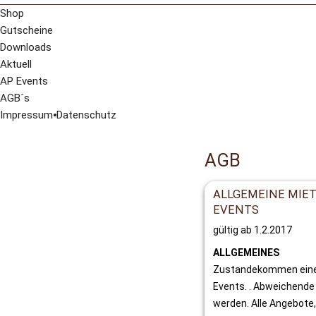
Folierungen
Shop
Großformatdruck
Gutscheine
Textilbeschriftung
Downloads
Schilder
Aktuell
Printdesign
AP Events
Designs für Events
AGB´s
Camping-Designs
Impressum
⦁
Datenschutz
Wohnaccessoires
Faltzelte
AGB
ALLGEMEINE MIE
EVENTS
gültig ab 1.2.2017
ALLGEMEINES
Zustandekommen eines 
Events. . Abweichende 
werden. Alle Angebote,