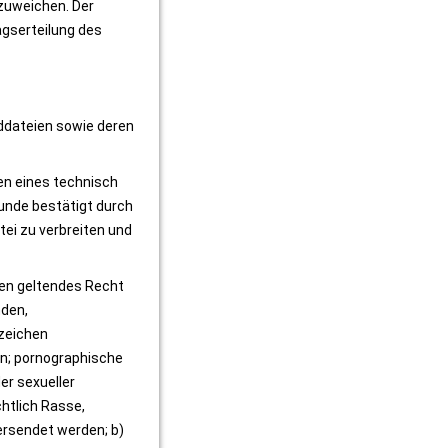
zuweichen. Der 
gserteilung des 
lddateien sowie deren 
n eines technisch 
nde bestätigt durch 
ei zu verbreiten und 
gen geltendes Recht 
den, 
zeichen 
n; pornographische 
r sexueller 
tlich Rasse, 
ersendet werden; b) 