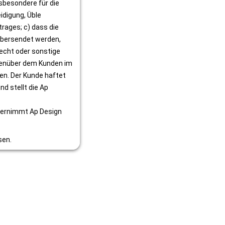
besondere für die 
digung, Üble 
ges; c) dass die 
übersendet werden, 
echt oder sonstige 
egenüber dem Kunden im 
n. Der Kunde haftet 
 stellt die Ap 
übernimmt Ap Design 
sen.