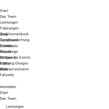
Start
Das Team
Leistungen
Folierungen
Großformatdruck
Shop
Textilbeschriftung
Gutscheine
Schilder
Downloads
Printdesign
Aktuell
Designs für Events
AP Events
Camping-Designs
AGB´s
Wohnaccessoires
Mehr...
Faltzelte
Anmelden
Start
Das Team
Leistungen