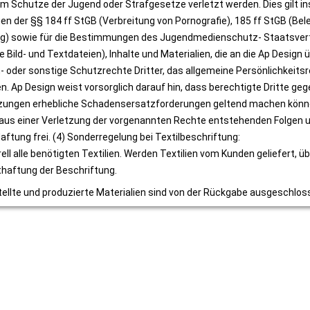
 Schutze der Jugend oder Strafgesetze verletzt werden. Dies gilt ins
n der §§ 184 ff StGB (Verbreitung von Pornografie), 185 ff StGB (Belei
) sowie für die Bestimmungen des Jugendmedienschutz- Staatsvertra
 Bild- und Textdateien), Inhalte und Materialien, die an die Ap Design 
- oder sonstige Schutzrechte Dritter, das allgemeine Persönlichkeitsr
en. Ap Design weist vorsorglich darauf hin, dass berechtigte Dritte g
tzungen erhebliche Schadensersatzforderungen geltend machen könne
e aus einer Verletzung der vorgenannten Rechte entstehenden Folgen und
aftung frei. (4) Sonderregelung bei Textilbeschriftung:
ell alle benötigten Textilien. Werden Textilien vom Kunden geliefert, 
thaftung der Beschriftung.
tellte und produzierte Materialien sind von der Rückgabe ausgeschlos