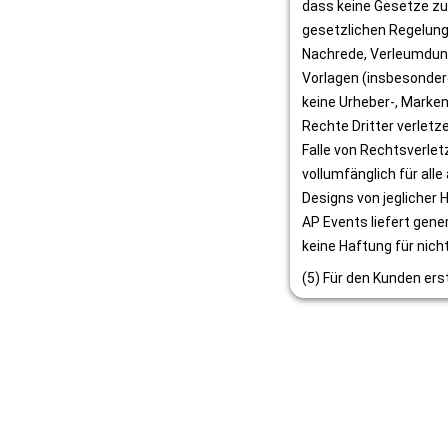
dass keine Gesetze zum
gesetzlichen Regelunge
Nachrede, Verleumdung
Vorlagen (insbesondere
keine Urheber-, Marken
Rechte Dritter verletz
Falle von Rechtsverle
vollumfänglich für all
Designs von jeglicher H
AP Events liefert gener
keine Haftung für nich
(5) Für den Kunden ers